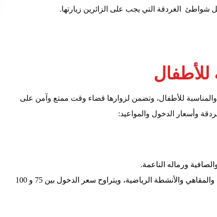
شواطئ الغردقة التي يجب على الزائرين زيارتها.
للأطفال
ن والمناسبة للأطفال، وتضمن لزوارها قضاء وقت ممتع وآمن على
قة وأسعار الدخول والمواعيد:
لصافية ورماله الناعمة.
يتوفر في الشاطئ العديد من المرافق السياحية مثل المطاعم والمقاهي والأنشطة الرياضية، ويتراوح سعر الدخول بين 75 و 100