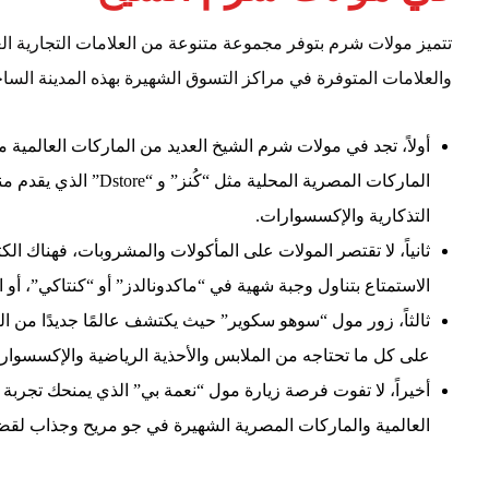
تتميز مولات شرم بتوفر مجموعة متنوعة من العلامات التجارية الع
والعلامات المتوفرة في مراكز التسوق الشهيرة بهذه المدينة الساح
الماركات المصرية المحل
التذكارية والإكسسوارات.
ثانياً، لا تقتصر المولات على المأكولات والمشروبات، فهناك ال
الاستمتاع بتناول وجبة شهية في “ماكدونالدز” أو “كنتاكي”، أ
ثالثاً، زور مول “سوهو سكوير” حيث يكتشف عالمًا جديدًا من الع
على كل ما تحتاجه من الملابس والأحذية الرياضية والإكسسوار
أخيراً، لا تفوت فرصة زيارة مول “نعمة بي” الذي يمنحك تجربة
العالمية والماركات المصرية الشهيرة في جو مريح وجذاب لقضا