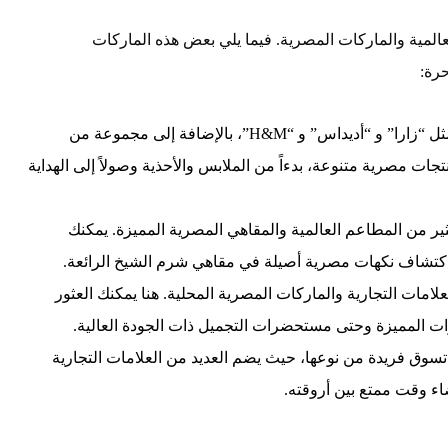
المية والماركات المصرية. فيما يلي بعض هذه الماركات
رة:
أولاً، تجد في مولات شرم الشيخ العديد من الماركات العالمية مثل “زارا” و “أديداس” و “H&M”، بالإضافة إلى مجموعة من
ية مثل “كُنز” و “Dstore” الذي يقدم منتجات مصرية متنوعة، بدءاً من الملابس والأحذية وصولاً إلى الهداية
كثير من المطاعم العالمية والمقاهي المصرية المميزة. يمكنك
و اكتشاف نكهات مصرية أصيلة في مقاهي شرم الشيخ الرائعة.
لامات التجارية والماركات المصرية المحلية. هنا يمكنك العثور
ات المميزة وحتى مستحضرات التجميل ذات الجودة العالية.
 تسوق فريدة من نوعها، حيث يضم العديد من العلامات التجارية
ء وقت ممتع بين أروقته.