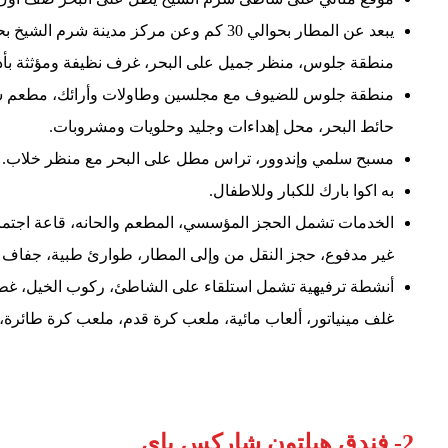
منطقة جلوس، منظر جميل على البحر، غرف نظيفة ومؤثثة بأذو
منطقة جلوس للضيوف مع مجلسين وطاولات وأرائك، مطعم شب
حائط البحر، محل إهداءات وجليد وحلويات ومشروبات.
مسبح سلمي وإندوور، تراس مطل على البحر مع منظر خلاب.
به اكوا بارك للكبار وللاطفال.
الخدمات تشمل الحجز المؤسسي، المطعم والحانه، قاعة اجتم
غير مدفوع، حجز النقل من وإلى المطار، طوارئ طبية، جفاف 
أنشطة ترفيهية تشمل استلقاء على الشاطئ، ركوب الخيل، غط
غلف مينياتور، ألعاب مائية، ملعب كرة قدم، ملعب كرة طائرة،
2- فندق هيلتون شاركس باي