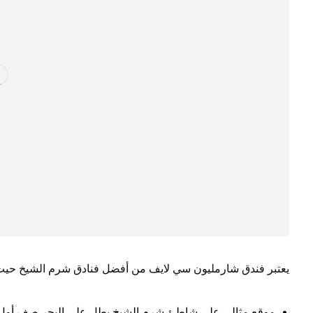
يعتبر فندق شارمليون سي لايف من أفضل فنادق شرم الشيخ حيث ي
موقع مثالي على شاطئ شرم الشيخ يطل على البحر صف أول 