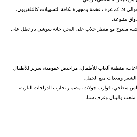
يبعد عن المطار بحوالي 30 كم وعن مركز مدينة شرم الشيخ بحوالي 24 كم.غرف فخمة ومجهزة بكافة التسهيلات كالتلفزيون،
اق متنوعة.
ه مفتوح مع منظر خلاب على البحر، حانة سوشي بار تطل على
اعات، منطقة ألعاب للأطفال، مراحيض عمومية، سرير للأطفال
الشعر ومعدات منع الحمل.
س سطحي، قوارب جولات، مضمار تجارب الدراجات النارية،
 ملعب واليبال وغرف سبا.