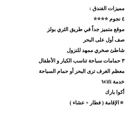
مميزات الفندق :
٤ نجوم ⭐️⭐️⭐️⭐️
موقع متميز جداً في طريق الثري بولز
صف أول على البحر
شاطئ صخري ممهد للنزول
٣ حمامات سباحة تناسب الكبار و الأطفال
معظم الغرف ترى البحر أو حمام السباحة
خدمة Wifi
أكوا بارك
🔅الإقامة ( فطار + عشاء )