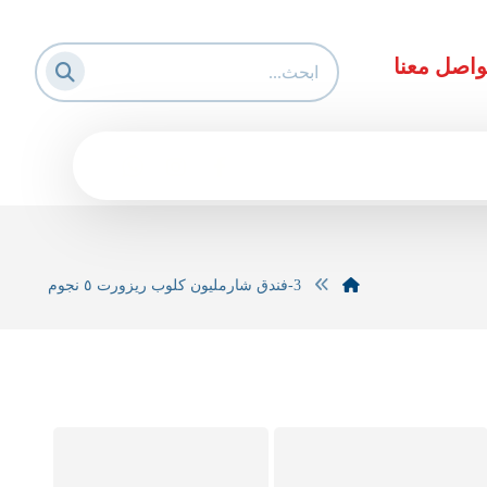
واصل معنا
3-فندق شارمليون كلوب ريزورت ٥ نجوم