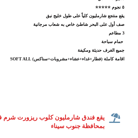
٥ نجوم ⭐️⭐️⭐️⭐️⭐️
يقع منتجع شارمليون كلياً على طول خليج نبق
صف أول على البحر شاطئ خاص به شعاب مرجانية
3 مطاعم
حمام سباحة
جميع الغرف حديثة ومكيفة
اقامة كاملة (فطار+غداء+عشاء+مشروبات+سناكس) SOFT ALL
يقع فندق شارمليون كلوب ريزورت شرم ف
بمحافظة جنوب سيناء