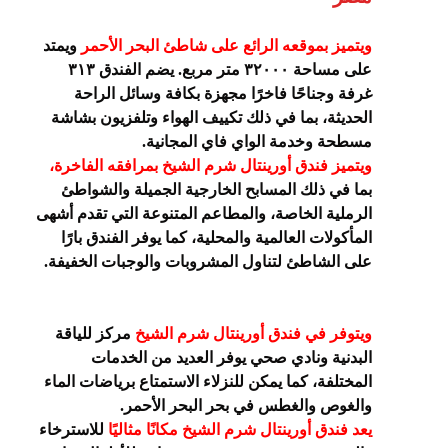
ويتميز بموقعه الرائع على شاطئ البحر الأحمر
ويمتد
على مساحة ٣٢٠٠٠ متر مربع. يضم الفندق ٣١٣
غرفة وجناحًا فاخرًا مجهزة بكافة وسائل الراحة
الحديثة، بما في ذلك تكييف الهواء وتلفزيون بشاشة
مسطحة وخدمة الواي فاي المجانية.
ويتميز فندق أورينتال شرم الشيخ بمرافقه الفاخرة،
بما في ذلك المسابح الخارجية الجميلة والشواطئ
الرملية الخاصة، والمطاعم المتنوعة التي تقدم أشهى
المأكولات العالمية والمحلية، كما يوفر الفندق بارًا
على الشاطئ لتناول المشروبات والوجبات الخفيفة.
ويتوفر في فندق أورينتال شرم الشيخ
مركز للياقة
البدنية ونادي صحي يوفر العديد من الخدمات
المختلفة، كما يمكن للنزلاء الاستمتاع برياضات الماء
والغوص والغطس في بحر البحر الأحمر.
يعد فندق أورينتال شرم الشيخ مكانًا مثاليًا
للاسترخاء