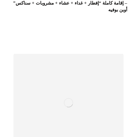
– إقامة كاملة “إفطار + غداء + عشاء + مشروبات + سناكس”
أوبن بوفيه